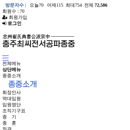
방문자수 |
오늘70 어제115 최대754 전체
72,586
회원수 : 70
회원가입
로그인
전체메뉴
상단메뉴
종중소개
회장인사
역대임원
임원명단
조직기구표
종 기
종 훈
정관