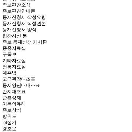
족보편찬소식
족보편찬안내문
등재신청서 작성요령
등재신청서 작성견본
등재신청서 양식
협찬하신 분
족보 등재신청 게시판
종중자료실
구족보
기타자료실
전통자료실
계촌법
고금관작대조표
동서양연대대조표
간지대조표
관혼상제
이름의유래
족보상식
방위도
24절기
경조문