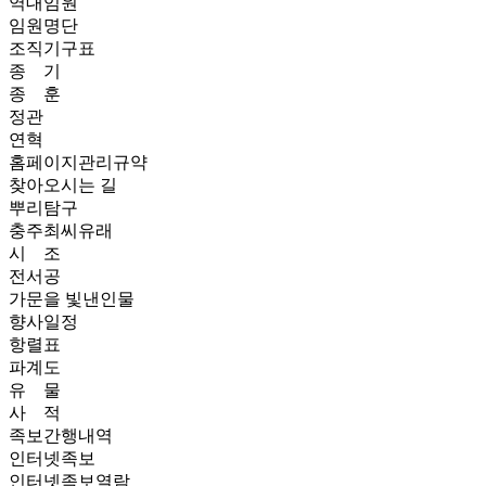
역대임원
임원명단
조직기구표
종 기
종 훈
정관
연혁
홈페이지관리규약
찾아오시는 길
뿌리탐구
충주최씨유래
시 조
전서공
가문을 빛낸인물
향사일정
항렬표
파계도
유 물
사 적
족보간행내역
인터넷족보
인터넷족보열람