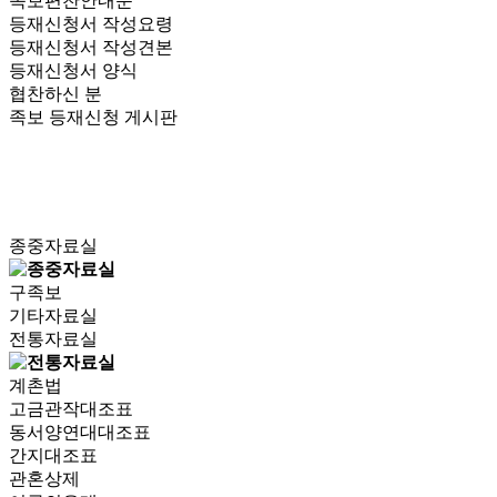
족보편찬안내문
등재신청서 작성요령
등재신청서 작성견본
등재신청서 양식
협찬하신 분
족보 등재신청 게시판
종중자료실
구족보
기타자료실
전통자료실
계촌법
고금관작대조표
동서양연대대조표
간지대조표
관혼상제