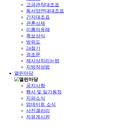
고금관작대조표
동서양연대대조표
간지대조표
관혼상제
이름의유래
족보상식
방위도
24절기
경조문
제사상차리는법
지방작성법
열린마당
공지사항
행사 및 일가동정
지파소식
업데이트 소식
사진갤러리
자유게시판