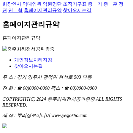
회장인사
역대임원
임원명단
조직기구표
종 기
종 훈
정
관
연 혁
홈페이지관리규약
찾아오시는길
홈페이지관리규약
홈페이지관리규약
개인정보처리지침
찾아오시는길
주 소 : 경기 양주시 광적면 현석로 503 다동
전 화 : ☎ 00)0000-0000
팩스 : ☎ 00)0000-0000
COPYRIGHT(C) 2024 충주최씨전서공파종중 ALL RIGHTS
RESERVED.
제 작 : 뿌리정보미디어 www.yesjokbo.com