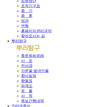
임원명단
조직기구표
종 기
종 훈
정관
연혁
홈페이지관리규약
찾아오시는 길
뿌리탐구
충주최씨유래
시 조
전서공
가문을 빛낸인물
향사일정
항렬표
파계도
유 물
사 적
족보간행내역
인터넷족보