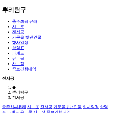
뿌리탐구
충주최씨 유래
시 조
전서공
가문을 빛낸인물
향사일정
항렬표
파계도
유 물
사 적
족보간행내역
전서공
뿌리탐구
전서공
충주최씨유래
시 조
전서공
가문을빛낸인물
향사일정
항렬
표
파계도
유 물
사 적
족보간행내역