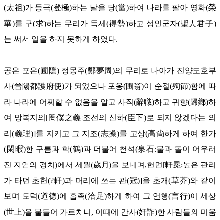
(太祖)가 등극(登極)하는 날을 당(當)하여 나라를 팔아 영화(榮
華)를 구(求)하는 무리가 득세(得勢)하고 성인군자(聖人君子)
는 써서 일을 하지 못하게 하였다.
공은 포은(圃隱) 정몽주(鄭夢周)의 무리로 나아가 진양도호부
사(晉陽都護府使)가 되었으나 포옹(圃翁)이 순절(殉節)함에 따
라 나라에 어찌할 수 없음을 알고 사직(辭職)하고 귀향(歸鄕)하
여 망복지의[罔僕之義:조선의 신하(臣下)로 되지 않겠다는 의
리(義理)]를 지키고 그 지조(志操)를 고상(高尙하게 하여 한가
(閑暇)한 구름과 학(鶴)과 더불어 천석(泉石:물과 돌이 어우러
진 자연의 경치)에서 세월(歲月)을 보내며,헌면[軒冕:높은 관리
가 타던 초헌(?軒)과 머리에 쓰는 관(冠)]을 초개(草芥)와 같이
보며 도덕(道德)에 흡족(洽足)하게 하여 그 언행(言行)이 세상
(世上)을 붙들어 가르치니, 이때에 간사(奸詐)한 사람들의 미움