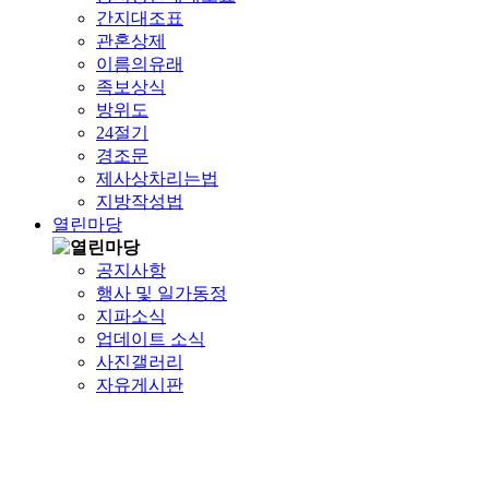
간지대조표
관혼상제
이름의유래
족보상식
방위도
24절기
경조문
제사상차리는법
지방작성법
열린마당
공지사항
행사 및 일가동정
지파소식
업데이트 소식
사진갤러리
자유게시판