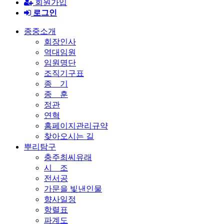
회원가입
로그인
종중소개
회장인사
역대임원
임원명단
조직기구표
종 기
종 훈
정관
연혁
홈페이지관리규약
찾아오시는 길
뿌리탐구
충주최씨유래
시 조
전서공
가문을 빛낸인물
향사일정
항렬표
파계도