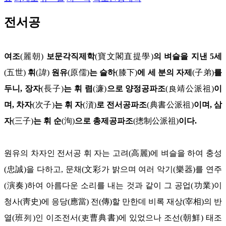
전서공
여조
(麗朝)
보문각직제학
(寶文閣直提學)
의 벼슬을 지낸 5세
(五世)
휘
(諱)
원유
(原儒)
는 슬하
(膝下)
에 세 분의 자제
(子弟)
를
두니, 장자
(長子)
는 휘 렴
(濂)
으로 양정공파조
(良靖公派祖)
이
며, 차자
(次子)
는 휘 자
(
澬
)
로 전서공파조
(典書公派祖)
이며, 삼
자
(三子)
는 휘 순
(洵)
으로 총제공파조
(摠制公派祖)
이다.
원유의 차자인 전서공 휘 자는 고려(高麗)에 벼슬을 하여 충성
(忠誠)을 다하고, 문채(文彩가 밝으며 여러 악기(樂器)를 연주
(演奏)하여 아름다운 소리를 내는 것과 같이 그 공업(功業)이
청사(靑史)에 응당(應當) 전(傳)할 만한데 비록 재상(宰相)의 반
열(班列)인 이조전서(吏曹典書)에 있었으나 조선(朝鮮) 태조