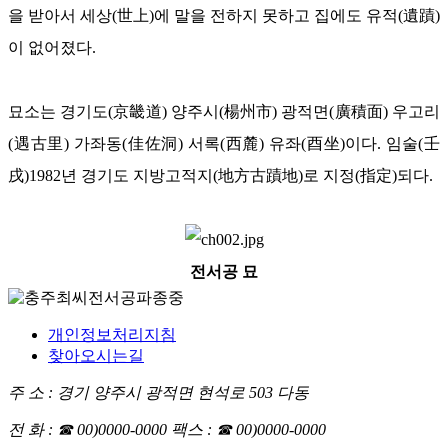
을 받아서 세상(世上)에 말을 전하지 못하고 집에도 유적(遺蹟)
이 없어졌다.
묘소는 경기도(京畿道) 양주시(楊州市) 광적면(廣積面) 우고리
(遇古里) 가좌동(佳佐洞) 서록(西麓) 유좌(酉坐)이다. 임술(壬
戌)1982년 경기도 지방고적지(地方古蹟地)로 지정(指定)되다.
전서공 묘
개인정보처리지침
찾아오시는길
주 소 : 경기 양주시 광적면 현석로 503 다동
전 화 : ☎ 00)0000-0000
팩스 : ☎ 00)0000-0000