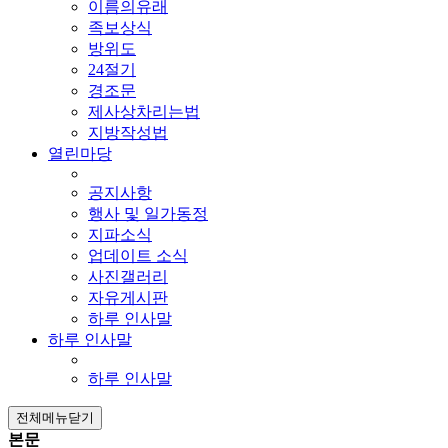
이름의유래
족보상식
방위도
24절기
경조문
제사상차리는법
지방작성법
열린마당
공지사항
행사 및 일가동정
지파소식
업데이트 소식
사진갤러리
자유게시판
하루 인사말
하루 인사말
하루 인사말
전체메뉴닫기
본문