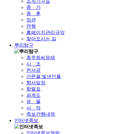
조직기구표
종 기
종 훈
정관
연혁
홈페이지관리규약
찾아오시는 길
뿌리탐구
충주최씨유래
시 조
전서공
가문을 빛낸인물
향사일정
항렬표
파계도
유 물
사 적
족보간행내역
인터넷족보
인터넷족보열람