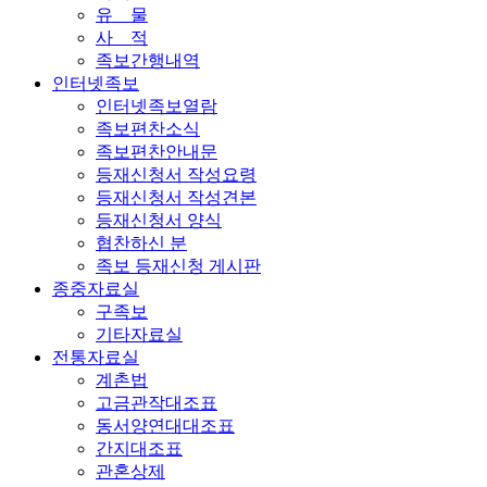
유 물
사 적
족보간행내역
인터넷족보
인터넷족보열람
족보편찬소식
족보편찬안내문
등재신청서 작성요령
등재신청서 작성견본
등재신청서 양식
협찬하신 분
족보 등재신청 게시판
종중자료실
구족보
기타자료실
전통자료실
계촌법
고금관작대조표
동서양연대대조표
간지대조표
관혼상제