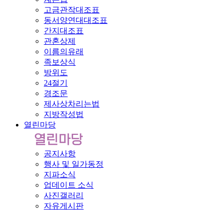
고금관작대조표
동서양연대대조표
간지대조표
관혼상제
이름의유래
족보상식
방위도
24절기
경조문
제사상차리는법
지방작성법
열린마당
공지사항
행사 및 일가동정
지파소식
업데이트 소식
사진갤러리
자유게시판