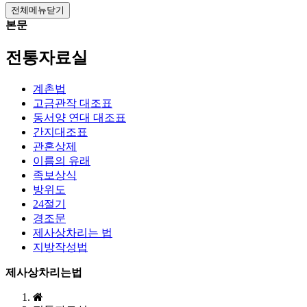
전체메뉴닫기
본문
전통자료실
계촌법
고금관작 대조표
동서양 연대 대조표
간지대조표
관혼상제
이름의 유래
족보상식
방위도
24절기
경조문
제사상차리는 법
지방작성법
제사상차리는법