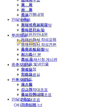
조직기구표
유 물
종 기
사 적
종 훈
족보간행내역
정관
인터넷족보
연혁
인터넷족보열람
홈페이지관리규약
족보편찬소식
찾아오시는 길
족보편찬안내문
뿌리탐구
등재신청서 작성요령
등재신청서 작성견본
충주최씨유래
등재신청서 양식
시 조
협찬하신 분
전서공
족보 등재신청 게시판
가문을 빛낸인물
종중자료실
향사일정
구족보
항렬표
기타자료실
파계도
전통자료실
유 물
계촌법
사 적
고금관작대조표
족보간행내역
동서양연대대조표
인터넷족보
간지대조표
관혼상제