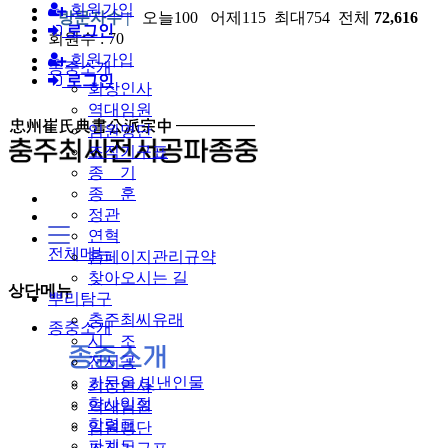
회원가입
방문자수 |
오늘100 어제115 최대754 전체
72,616
로그인
회원수 : 70
회원가입
종중소개
로그인
회장인사
역대임원
임원명단
조직기구표
종 기
종 훈
정관
연혁
전체메뉴
홈페이지관리규약
찾아오시는 길
상단메뉴
뿌리탐구
충주최씨유래
종중소개
시 조
전서공
가문을 빛낸인물
회장인사
향사일정
역대임원
항렬표
임원명단
파계도