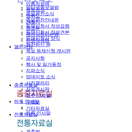
이름의유래
인터넷족보열람
족보상식
족보편찬소식
방위도
족보편찬안내문
24절기
등재신청서 작성요령
경조문
등재신청서 작성견본
제사상차리는법
등재신청서 양식
지방작성법
협찬하신 분
열린마당
족보 등재신청 게시판
공지사항
행사 및 일가동정
지파소식
업데이트 소식
사진갤러리
종중자료실
자유게시판
하루 인사말
하루 인사말
구족보
기타자료실
하루 인사말
전통자료실
계촌법