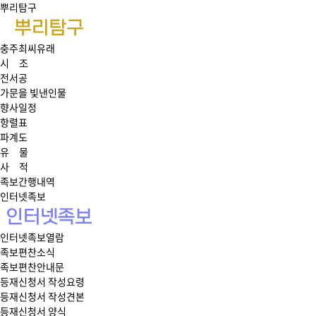
뿌리탐구
충주최씨유래
시 조
전서공
가문을 빛낸인물
향사일정
항렬표
파계도
유 물
사 적
족보간행내역
인터넷족보
인터넷족보열람
족보편찬소식
족보편찬안내문
등재신청서 작성요령
등재신청서 작성견본
등재신청서 양식