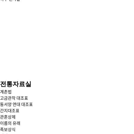
전
본
전통자료실
체
문
계촌법
메
고금관작 대조표
뉴
동서양 연대 대조표
보
간지대조표
기
관혼상제
이름의 유래
족보상식