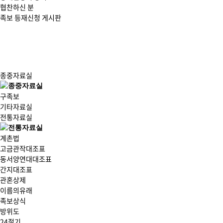
협찬하신 분
족보 등재신청 게시판
종중자료실
구족보
기타자료실
전통자료실
계촌법
고금관작대조표
동서양연대대조표
간지대조표
관혼상제
이름의유래
족보상식
방위도
24절기