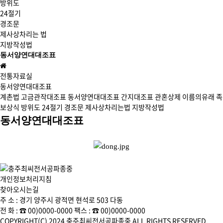
방위도
24절기
경조문
제사상차리는 법
지방작성법
동서양연대대조표
전통자료실
동서양연대대조표
계촌법
고금관작대조표
동서양연대대조표
간지대조표
관혼상제
이름의유래
족
보상식
방위도
24절기
경조문
제사상차리는법
지방작성법
동서양연대대조표
개인정보처리지침
찾아오시는길
주 소 : 경기 양주시 광적면 현석로 503 다동
전 화 : ☎ 00)0000-0000
팩스 : ☎ 00)0000-0000
COPYRIGHT(C) 2024 충주최씨전서공파종중 ALL RIGHTS RESERVED.