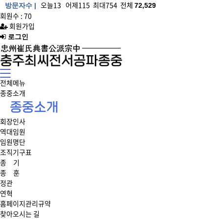
오늘13 어제115 최대754 전체
방문자수 |
72,529
회원수 : 70
회원가입
로그인
전체메뉴
종중소개
상
단
메
회장인사
뉴
역대임원
임원명단
조직기구표
종 기
종 훈
정관
연혁
홈페이지관리규약
찾아오시는 길