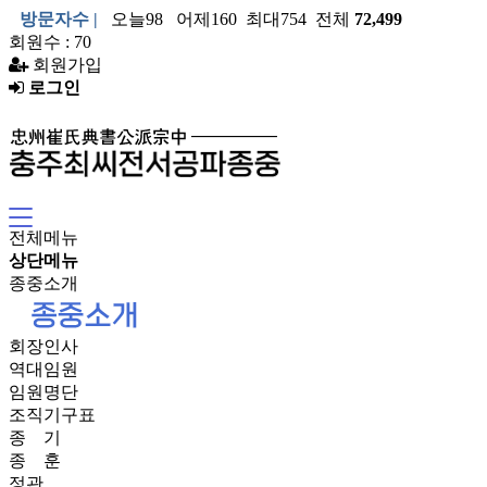
방문자수 |
오늘98 어제160 최대754 전체
72,499
회원수 : 70
회원가입
로그인
전체메뉴
상단메뉴
종중소개
회장인사
역대임원
임원명단
조직기구표
종 기
종 훈
정관