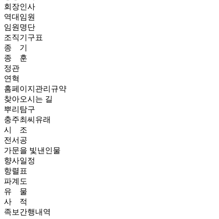
회장인사
역대임원
임원명단
조직기구표
종 기
종 훈
정관
연혁
홈페이지관리규약
찾아오시는 길
뿌리탐구
충주최씨유래
시 조
전서공
가문을 빛낸인물
향사일정
항렬표
파계도
유 물
사 적
족보간행내역