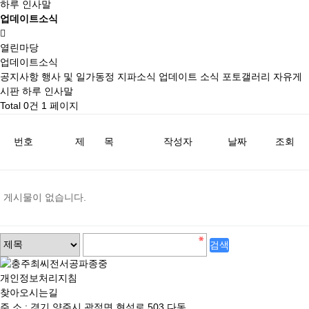
하루 인사말
업데이트소식
열린마당
업데이트소식
공지사항
행사 및 일가동정
지파소식
업데이트 소식
포토갤러리
자유게
시판
하루 인사말
Total 0건
1 페이지
번호
제 목
작성자
날짜
조회
게시물이 없습니다.
검
검
색
색
대
어
개인정보처리지침
필
상
찾아오시는길
수
주 소 : 경기 양주시 광적면 현석로 503 다동