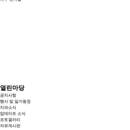
전
본
체
문
열린마당
메
공지사항
뉴
행사 및 일가동정
보
지파소식
기
업데이트 소식
포토갤러리
자유게시판