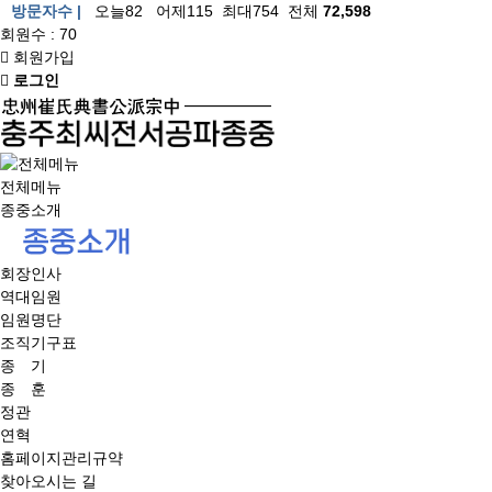
방문자수 |
오늘82 어제115 최대754 전체
72,598
회원수 : 70
회원가입
로그인
전체메뉴
상
종중소개
단
메
회장인사
뉴
역대임원
임원명단
조직기구표
종 기
종 훈
정관
연혁
홈페이지관리규약
찾아오시는 길