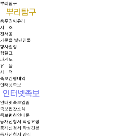
뿌리탐구
충주최씨유래
시 조
전서공
가문을 빛낸인물
향사일정
항렬표
파계도
유 물
사 적
족보간행내역
인터넷족보
인터넷족보열람
족보편찬소식
족보편찬안내문
등재신청서 작성요령
등재신청서 작성견본
등재신청서 양식