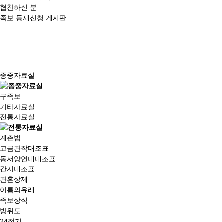
협찬하신 분
족보 등재신청 게시판
종중자료실
구족보
기타자료실
전통자료실
계촌법
고금관작대조표
동서양연대대조표
간지대조표
관혼상제
이름의유래
족보상식
방위도
24절기