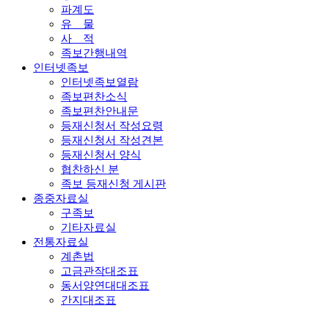
파계도
유 물
사 적
족보간행내역
인터넷족보
인터넷족보열람
족보편찬소식
족보편찬안내문
등재신청서 작성요령
등재신청서 작성견본
등재신청서 양식
협찬하신 분
족보 등재신청 게시판
종중자료실
구족보
기타자료실
전통자료실
계촌법
고금관작대조표
동서양연대대조표
간지대조표