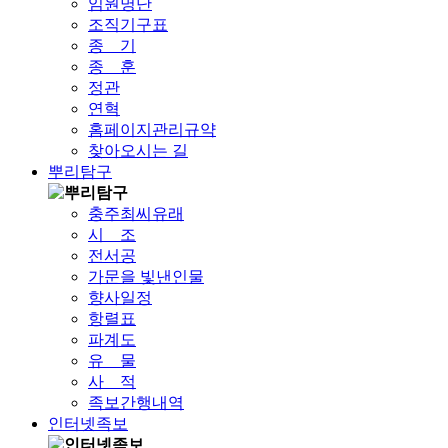
임원명단
조직기구표
종 기
종 훈
정관
연혁
홈페이지관리규약
찾아오시는 길
뿌리탐구
충주최씨유래
시 조
전서공
가문을 빛낸인물
향사일정
항렬표
파계도
유 물
사 적
족보간행내역
인터넷족보