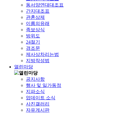
동서양연대대조표
간지대조표
관혼상제
이름의유래
족보상식
방위도
24절기
경조문
제사상차리는법
지방작성법
열린마당
공지사항
행사 및 일가동정
지파소식
업데이트 소식
사진갤러리
자유게시판