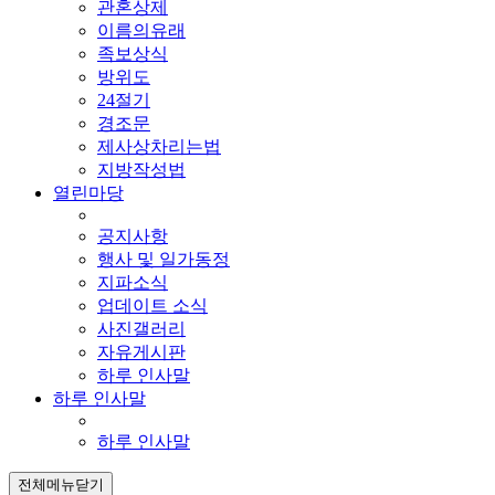
관혼상제
이름의유래
족보상식
방위도
24절기
경조문
제사상차리는법
지방작성법
열린마당
공지사항
행사 및 일가동정
지파소식
업데이트 소식
사진갤러리
자유게시판
하루 인사말
하루 인사말
하루 인사말
전체메뉴닫기