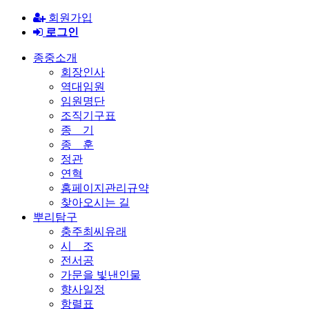
회원가입
로그인
종중소개
회장인사
역대임원
임원명단
조직기구표
종 기
종 훈
정관
연혁
홈페이지관리규약
찾아오시는 길
뿌리탐구
충주최씨유래
시 조
전서공
가문을 빛낸인물
향사일정
항렬표