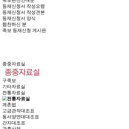
족보편찬안내문
등재신청서 작성요령
등재신청서 작성견본
등재신청서 양식
협찬하신 분
족보 등재신청 게시판
종중자료실
구족보
기타자료실
전통자료실
계촌법
고금관작대조표
동서양연대대조표
간지대조표
관혼상제