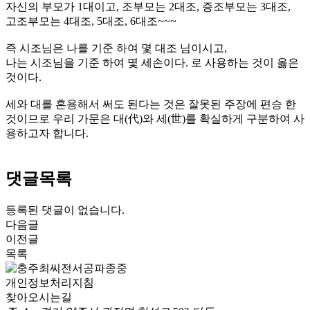
자신의 부모가
1
대이고
,
조부모는
2
대조
,
증조부모는
3
대조
,
고조부모는
4
대조
, 5
대조
, 6
대조
~~~
즉 시조님은 나를 기준 하여 몇 대조 님이시고
,
나는 시조님을 기준 하여 몇 세손이다
.
로 사용하는 것이 옳은
것이다
.
세와 대를 혼용해서 써도 된다는 것은 잘못된 주장에 편승 한
것이므로 우리 가문은 대
(
代
)
와 세
(
世
)
를 확실하게 구분하여 사
용하고자 합니다
.
댓글목록
등록된 댓글이 없습니다.
다음글
이전글
목록
개인정보처리지침
찾아오시는길