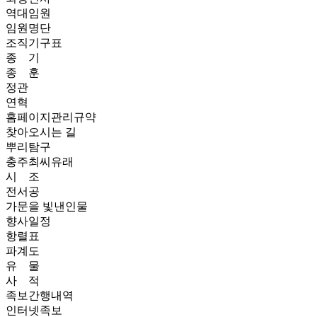
역대임원
임원명단
조직기구표
종 기
종 훈
정관
연혁
홈페이지관리규약
찾아오시는 길
뿌리탐구
충주최씨유래
시 조
전서공
가문을 빛낸인물
향사일정
항렬표
파계도
유 물
사 적
족보간행내역
인터넷족보