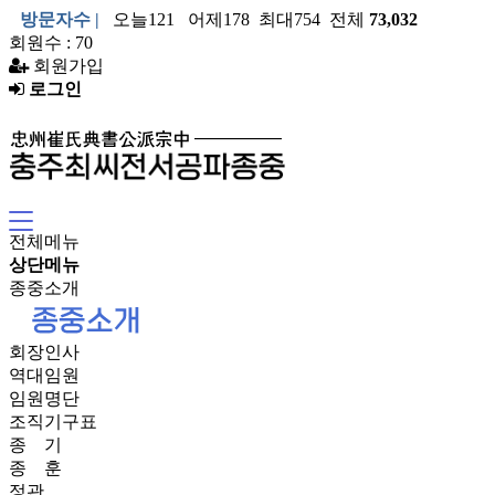
방문자수 |
오늘121 어제178 최대754 전체
73,032
회원수 : 70
회원가입
로그인
전체메뉴
상단메뉴
종중소개
회장인사
역대임원
임원명단
조직기구표
종 기
종 훈
정관