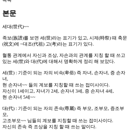
본문
세대
(
世代
)~~
족보
(
族譜
)
를 보면 세
(
世
)
라는 표기가 있고
,
시제
(
時祭
)
때 축문
(
祝文
)
에
~
대조
(
代祖
)
고
(
考
)
라는 표기가 있다
.
혈통 관계에서 자신과 조상
,
자손과의 관계를 지칭 할 때 쓰고
있는 세
(
世
)
와 대
(
代
)
에 대해서 명확하게 정리 해 보았다
.
세
(
世
) :
기준이 되는 자의 비속
(
卑俗
)
즉 자녀
,
손자녀
,
증 손자
녀
,
현 손자녀
~~
들의 계보를 지칭할 때 쓰는 접미사이다
.
자신이
1
세이고
,
자녀가
2
세
,
손자녀
3
세
,
증 손자녀
4
세
,
현 손자녀
5
세
~~
대
(
代
) :
기준이 되는 자의 존속
(
尊屬
)
즉 부모
,
조부모
,
증조부
모
,
고조부모
~~
님들의 계보를 지칭할 때 쓰는 접미사이다
.
자신의 존속 즉 조상을 지칭 할 때 쓰는 말이다
.